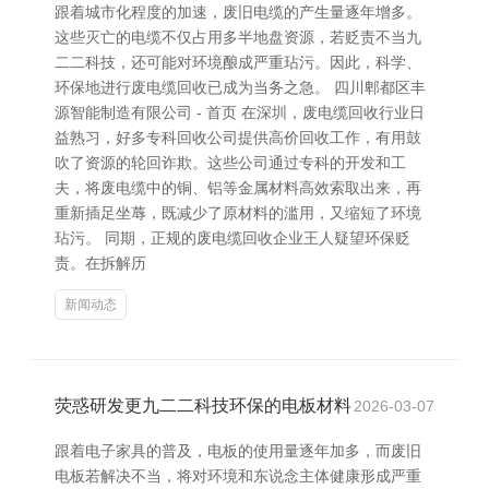
跟着城市化程度的加速，废旧电缆的产生量逐年增多。
这些灭亡的电缆不仅占用多半地盘资源，若贬责不当九
二二科技，还可能对环境酿成严重玷污。因此，科学、
环保地进行废电缆回收已成为当务之急。 四川郫都区丰
源智能制造有限公司 - 首页 在深圳，废电缆回收行业日
益熟习，好多专科回收公司提供高价回收工作，有用鼓
吹了资源的轮回诈欺。这些公司通过专科的开发和工
夫，将废电缆中的铜、铝等金属材料高效索取出来，再
重新插足坐蓐，既减少了原材料的滥用，又缩短了环境
玷污。 同期，正规的废电缆回收企业王人疑望环保贬
责。在拆解历
新闻动态
荧惑研发更九二二科技环保的电板材料
2026-03-07
跟着电子家具的普及，电板的使用量逐年加多，而废旧
电板若解决不当，将对环境和东说念主体健康形成严重