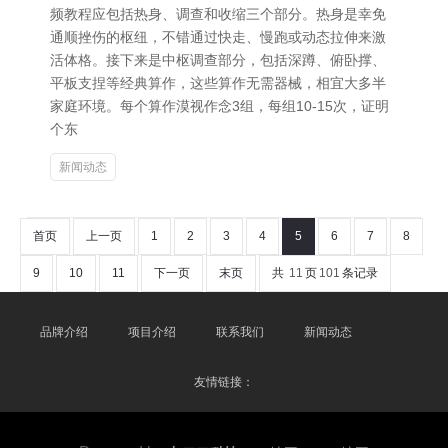
频教程应包括热身、调查和收缩三个部分。热身是幸免
通顺挫伤的枢纽，不错通过快走、慢跑或动态拉伸来激
活体格。接下来是中枢调查部分，包括深蹲、俯卧撑、
平板支捏等经典算作，这些算作无需器械，相宜大多半
家庭环境。每个算作漠视作念3组，每组10-15次，证明
个东
新闻动态
首页
上一页
1
2
3
4
5
6
7
8
9
10
11
下一页
末页
共
11
页
101
条记录
品牌介绍
项目介绍
联系我们
新闻动态
友情链接：