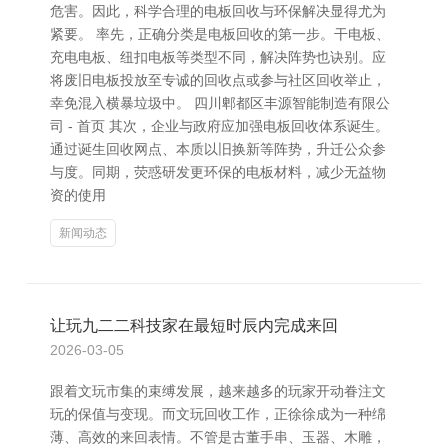
危害。因此，科学合理的电板回收与环保解决显得尤为
紧要。 率先，正确分类是电板回收的第一步。干电板、
充电电板、纽扣电板等类型不同，解决阵势也诀别。应
将废旧电板投放至专诚的回收点或参与社区回收举止，
幸免混入横暴垃圾中。 四川郫都区丰源智能制造有限公
司 - 首页 其次，企业与政府应加强电板回收体系诞生。
通过诞生回收网点、本质以旧换新等阵势，升迁公众参
与度。同期，荧惑研发更环保的电板材料，减少无益物
资的使用
新闻动态
让玩九二二科技家在最短时辰内完成来回
2026-03-05
跟着文玩市集的束缚发展，越来越多的玩家开动眷注文
玩的保值与变现。而文玩回收工作，正徐徐成为一种绵
薄、高效的来回表情。不管是古董手串、玉器、木雕，