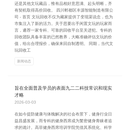
还是其他文玩藏品，惟有品相好意思满、起头明晰，齐
有契机取得高价回收。 四川郫都区丰源智能制造有限公
司 - 首页 文玩回收不仅为藏家提供了变现渠说念，也为
市集注入了新的活力。关于思要出手闲置文玩的玩家而
言，遴荐一家专科、可靠的回收平台至关进犯。专科的
回收团队具备丰富的已然教养，大略准确评估文玩的价
值，给出合理报价，确保来回自制透明。 同期，当代文
玩回收工
新闻动态
旨在全面普及学员的表面九二二科技常识和现实
才略
2026-03-03
在如今提防健康与体魄解决的社会布景下，健身行业日
益昌盛发展，而专科的健身西席成为繁密健身青睐者追
求的诡计。高菲健身西席培训学院凭借其系统化、科学