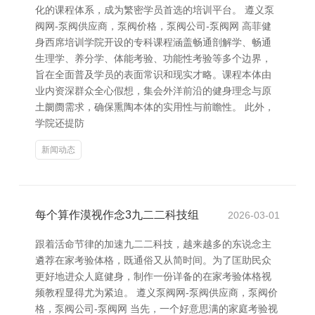
化的课程体系，成为繁密学员首选的培训平台。 遵义泵
阀网-泵阀供应商，泵阀价格，泵阀公司-泵阀网 高菲健
身西席培训学院开设的专科课程涵盖畅通剖解学、畅通
生理学、养分学、体能考验、功能性考验等多个边界，
旨在全面普及学员的表面常识和现实才略。课程本体由
业内资深群众全心假想，集会外洋前沿的健身理念与原
土阛阓需求，确保熏陶本体的实用性与前瞻性。 此外，
学院还提防
新闻动态
每个算作漠视作念3九二二科技组
2026-03-01
跟着活命节律的加速九二二科技，越来越多的东说念主
遴荐在家考验体格，既通俗又从简时间。为了匡助民众
更好地进众人庭健身，制作一份详备的在家考验体格视
频教程显得尤为紧迫。 遵义泵阀网-泵阀供应商，泵阀价
格，泵阀公司-泵阀网 当先，一个好意思满的家庭考验视