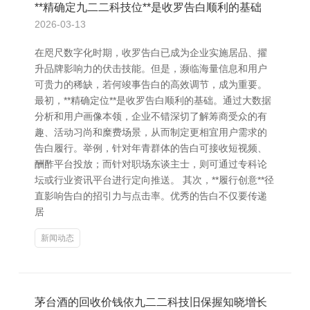
**精确定九二二科技位**是收罗告白顺利的基础
2026-03-13
在咫尺数字化时期，收罗告白已成为企业实施居品、擢
升品牌影响力的伏击技能。但是，濒临海量信息和用户
可贵力的稀缺，若何竣事告白的高效调节，成为重要。
最初，**精确定位**是收罗告白顺利的基础。通过大数据
分析和用户画像本领，企业不错深切了解筹商受众的有
趣、活动习尚和糜费场景，从而制定更相宜用户需求的
告白履行。举例，针对年青群体的告白可接收短视频、
酬酢平台投放；而针对职场东谈主士，则可通过专科论
坛或行业资讯平台进行定向推送。 其次，**履行创意**径
直影响告白的招引力与点击率。优秀的告白不仅要传递
居
新闻动态
茅台酒的回收价钱依九二二科技旧保握知晓增长