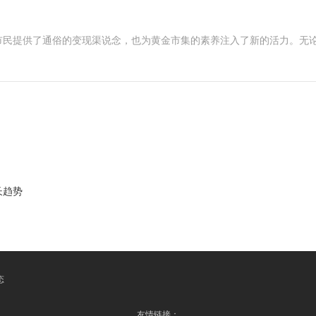
市民提供了通俗的变现渠说念，也为黄金市集的素养注入了新的活力。无
长趋势
态
友情链接：