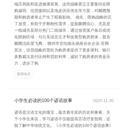
端庄风险和促进健康发展。这些战略更正主要集结在限
购减弱、信贷援助以及地皮供应优化等方面，对阛阓预
期和购房者举止产生了昭着影响。 领先，限购战略的完
了放宽，有助于开释刚性需求，提振阛阓信心。尤其是
一线城市及部分热门二线城市，通过放宽落户条目或优
化限购区域，勾引东说念主才和改善型购房群体，股东
阛阓活跃度飞腾。 赣州市言怕插头插座合伙企业-官网
其次，信贷战略的宽松为购房者提供了更多便利。银行
多数裁汰首付比例和贷款利率，减轻了购房者的资金压
力，进步了购
新闻动态
小学生必读的100个谚语故事
2025-11-30
谚语是汉语文化的瑰宝，蕴含着丰富的历史和奢睿。关
于小学生来说，学习谚语不仅能提高言语抒发智商，还
能了解中华传统文化。《小学生必读的100个谚语故事》