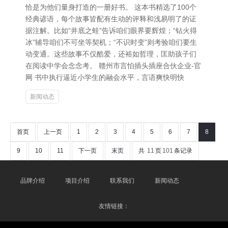
恰是为他们量身打造的一册好书。 这本书精选了100个
经典谚语，每个故事皆配有生动的评释和浅易明了的证
据注解。比如“井底之蛙”告诉咱们眼界要辉煌；“钻火得
冰”辅导咱们不可坐等契机；“不识时变”则考验咱们要生
动变通。这些故事不仅酷爱，还裕如哲理，匡助孩子们
在阅读中学会念念考。 赣州市言怕插头插座合伙企业-官
网 书中执行逼近小学生的融会水平，言语爽快明快
新闻动态
首页
上一页
1
2
3
4
5
6
7
8
9
10
11
下一页
末页
共
11
页
101
条记录
品牌介绍
项目介绍
联系我们
新闻动态
友情链接：