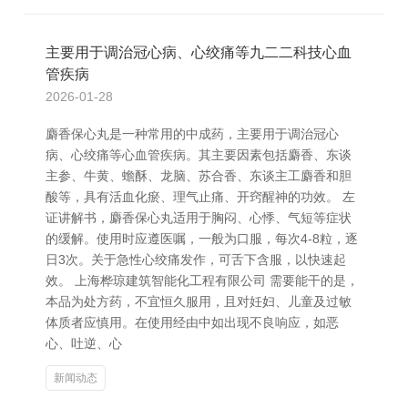
主要用于调治冠心病、心绞痛等九二二科技心血
管疾病
2026-01-28
麝香保心丸是一种常用的中成药，主要用于调治冠心
病、心绞痛等心血管疾病。其主要因素包括麝香、东谈
主参、牛黄、蟾酥、龙脑、苏合香、东谈主工麝香和胆
酸等，具有活血化瘀、理气止痛、开窍醒神的功效。 左
证讲解书，麝香保心丸适用于胸闷、心悸、气短等症状
的缓解。使用时应遵医嘱，一般为口服，每次4-8粒，逐
日3次。关于急性心绞痛发作，可舌下含服，以快速起
效。 上海桦琼建筑智能化工程有限公司 需要能干的是，
本品为处方药，不宜恒久服用，且对妊妇、儿童及过敏
体质者应慎用。在使用经由中如出现不良响应，如恶
心、吐逆、心
新闻动态