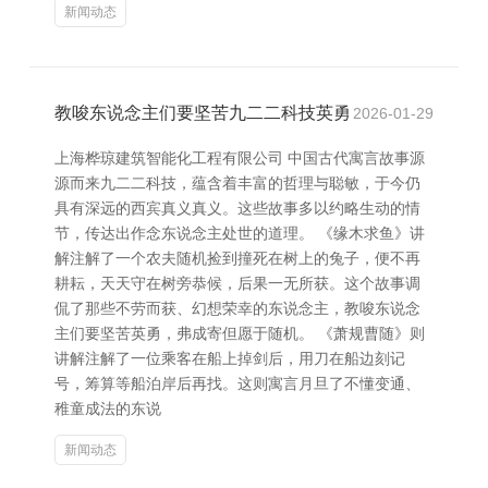
新闻动态
教唆东说念主们要坚苦九二二科技英勇
2026-01-29
上海桦琼建筑智能化工程有限公司 中国古代寓言故事源
源而来九二二科技，蕴含着丰富的哲理与聪敏，于今仍
具有深远的西宾真义真义。这些故事多以约略生动的情
节，传达出作念东说念主处世的道理。 《缘木求鱼》讲
解注解了一个农夫随机捡到撞死在树上的兔子，便不再
耕耘，天天守在树旁恭候，后果一无所获。这个故事调
侃了那些不劳而获、幻想荣幸的东说念主，教唆东说念
主们要坚苦英勇，弗成寄但愿于随机。 《萧规曹随》则
讲解注解了一位乘客在船上掉剑后，用刀在船边刻记
号，筹算等船泊岸后再找。这则寓言月旦了不懂变通、
稚童成法的东说
新闻动态