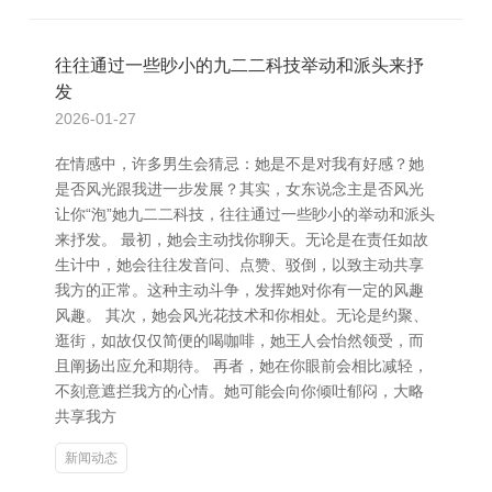
往往通过一些眇小的九二二科技举动和派头来抒
发
2026-01-27
在情感中，许多男生会猜忌：她是不是对我有好感？她
是否风光跟我进一步发展？其实，女东说念主是否风光
让你“泡”她九二二科技，往往通过一些眇小的举动和派头
来抒发。 最初，她会主动找你聊天。无论是在责任如故
生计中，她会往往发音问、点赞、驳倒，以致主动共享
我方的正常。这种主动斗争，发挥她对你有一定的风趣
风趣。 其次，她会风光花技术和你相处。无论是约聚、
逛街，如故仅仅简便的喝咖啡，她王人会怡然领受，而
且阐扬出应允和期待。 再者，她在你眼前会相比减轻，
不刻意遮拦我方的心情。她可能会向你倾吐郁闷，大略
共享我方
新闻动态