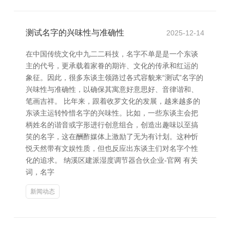
测试名字的兴味性与准确性
2025-12-14
在中国传统文化中九二二科技，名字不单是是一个东谈
主的代号，更承载着家眷的期许、文化的传承和红运的
象征。因此，很多东谈主领路过各式容貌来“测试”名字的
兴味性与准确性，以确保其寓意好意思好、音律谐和、
笔画吉祥。 比年来，跟着收罗文化的发展，越来越多的
东谈主运转怜惜名字的兴味性。比如，一些东谈主会把
柄姓名的谐音或字形进行创意组合，创造出趣味以至搞
笑的名字，这在酬酢媒体上激励了无为有计划。这种忻
悦天然带有文娱性质，但也反应出东谈主们对名字个性
化的追求。 纳溪区建派湿度调节器合伙企业-官网 有关
词，名字
新闻动态