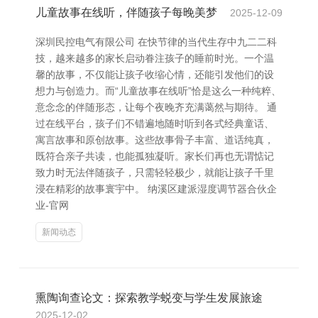
儿童故事在线听，伴随孩子每晚美梦
2025-12-09
深圳民控电气有限公司 在快节律的当代生存中九二二科
技，越来越多的家长启动眷注孩子的睡前时光。一个温
馨的故事，不仅能让孩子收缩心情，还能引发他们的设
想力与创造力。而“儿童故事在线听”恰是这么一种纯粹、
意念念的伴随形态，让每个夜晚齐充满蔼然与期待。 通
过在线平台，孩子们不错遍地随时听到各式经典童话、
寓言故事和原创故事。这些故事骨子丰富、道话纯真，
既符合亲子共读，也能孤独凝听。家长们再也无谓惦记
致力时无法伴随孩子，只需轻轻极少，就能让孩子千里
浸在精彩的故事寰宇中。 纳溪区建派湿度调节器合伙企
业-官网
新闻动态
熏陶询查论文：探索教学蜕变与学生发展旅途
2025-12-02