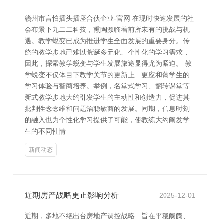
赣州市言怕插头插座合伙企业-官网 在现时快速发展的社
会布景下九二二科技，熏陶濒临着前所未有的挑战与机
遇。教学蜕变已成为推进学生全面发展的重要身分。传
统的教学步地已难以荒诞多元化、个性化的学习需求，
因此，探索教学蜕变与学生发展旅途显得尤为紧迫。 教
学蜕变不仅体目下教学关节的更新上，更应和蔼学生的
学习体验与智商培养。举例，名堂式学习、翻转课堂等
新式教学步地大约引发学生的主动性和创造力，促进其
批判性念念维和问题治聪敏商的发展。同期，信息时刻
的融入也为个性化学习提供了可能，使教练大约阐发学
生的不同性情
新闻动态
近期房产战略更正影响分析
2025-12-01
近期，多地不绝出台房地产调控战略，旨在平稳阛阓、