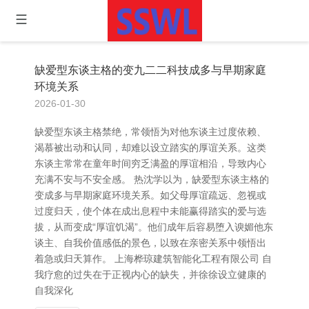
缺爱型东谈主格的变九二二科技成多与早期家庭
环境关系
2026-01-30
缺爱型东谈主格禁绝，常领悟为对他东谈主过度依赖、
渴慕被出动和认同，却难以设立踏实的厚谊关系。这类
东谈主常常在童年时间穷乏满盈的厚谊相沿，导致内心
充满不安与不安全感。 热沈学以为，缺爱型东谈主格的
变成多与早期家庭环境关系。如父母厚谊疏远、忽视或
过度归天，使个体在成出息程中未能赢得踏实的爱与选
拔，从而变成“厚谊饥渴”。他们成年后容易堕入谀媚他东
谈主、自我价值感低的景色，以致在亲密关系中领悟出
着急或归天算作。 上海桦琼建筑智能化工程有限公司 自
我疗愈的过失在于正视内心的缺失，并徐徐设立健康的
自我深化