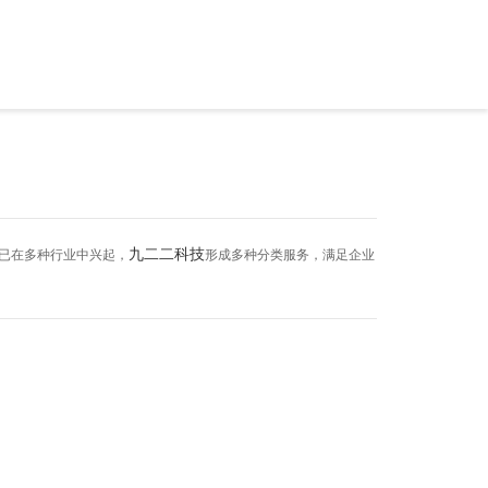
九二二科技
P已在多种行业中兴起，
形成多种分类服务，满足企业