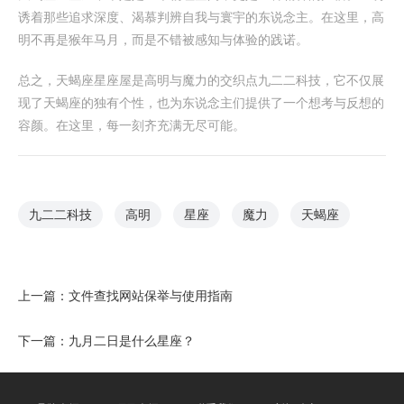
诱着那些追求深度、渴慕判辨自我与寰宇的东说念主。在这里，高
明不再是猴年马月，而是不错被感知与体验的践诺。
总之，天蝎座星座屋是高明与魔力的交织点九二二科技，它不仅展
现了天蝎座的独有个性，也为东说念主们提供了一个想考与反想的
容颜。在这里，每一刻齐充满无尽可能。
九二二科技
高明
星座
魔力
天蝎座
上一篇：
文件查找网站保举与使用指南
下一篇：
九月二日是什么星座？