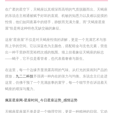
在广袤的星空下，天蝎座以其艰深而高明的气质脱颖而出。天蝎座
的东说念主相通被赋予好坏的直观、机敏的知悉力以及难以捉摸的
性情，他们如同夜幕中的猎手，静默而充满力量。而“天蝎座星座
屋”恰是将这种特色无缺交融的象征。
这座“星座屋”不仅是对天蝎座性情的讲解，更是一个充满艺术与形
而上学的空间。它以深蓝色为主颜色，搭配暗金与玄色元素，营造
出一种千里静而宽裕档次感的氛围。墙上挂着象征天蝎座的标志
——蝎子，它不仅是看管者，也代表着奢睿与新生。
在这里，每一个边缘齐显泄露高明的气味。从灯光的策画到产品的
摆放，
九二二科技
齐强调一种内在的张力与均衡。东说念主们走进
这里，仿佛干预了一个充满故事的寰宇，每一个细节齐在诉说着天
蝎座的艰深与魔力。
佩富星座网-星座时间_今日星座运势_感情运势
天蝎座星座屋不单是是一个物理空间，更是一种精神的归宿。它劝