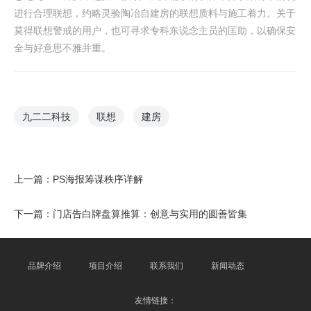
进行合理联想，约略灵验陶冶自建房的联想质料与施工着力。关于
莫得联想警戒的用户，也可寻求专科东说念主员的匡助，以确保安
全与好意思不雅并重。
九二二科技
联想
建房
上一篇：
PS海报筹谋秩序详解
下一篇：
门店告白牌盘算推算：创意与实用的圆善皆集
品牌介绍
项目介绍
联系我们
新闻动态
友情链接：