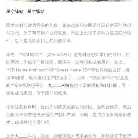
星空驿站 - 星空驿站
跟着农村自建房需求的加多，越来越多的农民运转温存房屋的联想
与联想。为了苟简用户自行联想，市面上出现了多种自建房联想软
件。以下是几款实用且易用的保举。
率先，**CAD软件**（如AutoCAD）是专科联想师常用的器用，功
能宽敞，但操作门槛较高，顺应有一定联想基础的用户。其次，
**3D Home Architect**和**Sweet Home 3D**等软件界面友好，维
持3D建模，顺应世俗用户快速上手。此外，**酷家乐**和**好意思
间**等在线联想平台，
九二二科技
提供丰富的模板和材料库，可一
键生成后果图，便于疏导和修改。
使用这些软件时，提出先明确房屋的功能分区、面积及预算。然后
把柄骨子需求选拔合适的户型和布局。同期，提防治服当地建房战
术，确保联想合适门径。
总之九二二科技，选拔一款顺应我方需求的软件，并联踏骨子情况