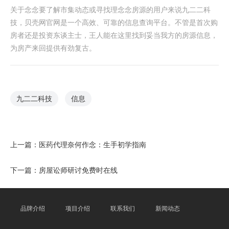
关于念念要了解市集动态或寻找理念念房源的用户来说九二二科
技，贝壳网官网是一个高效、可靠的信息查询平台。不管是首次购
房者还是投资东谈主士，王人能在这里找到妥当我方的房源信息，
为房产来回提供有劲复古。
九二二科技
信息
上一篇：
医药代理奈何作念：生手初学指南
下一篇：
房屋讼师研讨免费时在线
品牌介绍
项目介绍
联系我们
新闻动态