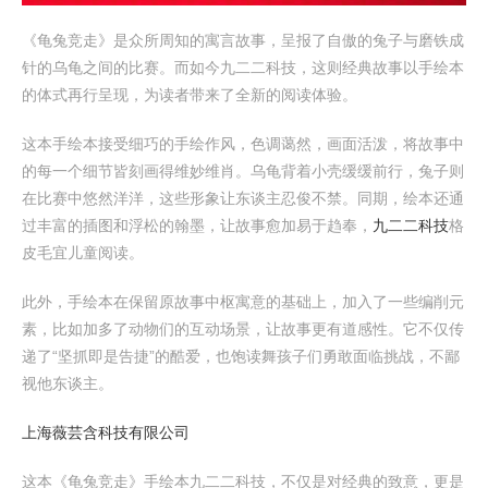
《龟兔竞走》是众所周知的寓言故事，呈报了自傲的兔子与磨铁成
针的乌龟之间的比赛。而如今九二二科技，这则经典故事以手绘本
的体式再行呈现，为读者带来了全新的阅读体验。
这本手绘本接受细巧的手绘作风，色调蔼然，画面活泼，将故事中
的每一个细节皆刻画得维妙维肖。乌龟背着小壳缓缓前行，兔子则
在比赛中悠然洋洋，这些形象让东谈主忍俊不禁。同期，绘本还通
过丰富的插图和浮松的翰墨，让故事愈加易于趋奉，
九二二科技
格
皮毛宜儿童阅读。
此外，手绘本在保留原故事中枢寓意的基础上，加入了一些编削元
素，比如加多了动物们的互动场景，让故事更有道感性。它不仅传
递了“坚抓即是告捷”的酷爱，也饱读舞孩子们勇敢面临挑战，不鄙
视他东谈主。
上海薇芸含科技有限公司
这本《龟兔竞走》手绘本九二二科技，不仅是对经典的致意，更是