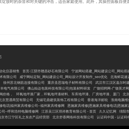
汰绽放时的杂音和对关键的冲击，适合家庭使用。此外，其操控面板自便
态
动化仪器销售
首页-江阴市赣昌砂石有限公司
宁波网站搭建_网站建设公司_网站搭建
术有限公司
咸宁网站定制_网站建设公司_网站设计开发制作_seo优化
北海鲜花速
网
徐州苏北钢筋连接有限公司
重庆圣思瑞电子材料有限公司
武汉市江汉区嘉尔时
西丰电气有限公司
佛山灿达包装科技有限公司|包装材料研发
广饶招聘网-广饶英才网
泵阀价格，
环氧地坪漆厂家，环氧地坪漆材料、车库地坪漆、厂房地坪漆、厦门
北
北京慧遇商贸有限公司
无锡宅鼎建筑装饰工程有限公司
香港海洋邮轮
淮南电脑维
修电话|福州家具维修公司--福州家具维修网
恩施家具维修|恩施家具维修电话|恩施家
司--呼和浩特电脑维修网
江苏吴江区琪祥教育有限公司 - 首页
久久记忆网
绵阳
南京市江宁区礼之东农产品经营部
北京舒香网络科技有限公司
认证码中国 - 认证码