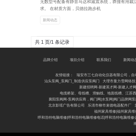
无数型号配备有静音马达和减震系统，莽撞有用裁
求。 在材质方面，贝德拉跑步机
新闻动态
共 1 页/1 条记录
品牌介绍
项目介绍
联系我们
新闻动
友情链接：
瑞安市三七自动化仪器有限公司，自
汕头泵阀_泵阀门_制造供应泵阀门
大理市曼力雪网络技
新建招聘网-新建英才网-新建人才
电缆桥架、母线槽、滑触线、地面线槽、江苏
襄阳泵阀网-泵阀供应商，阀门网|水泵网|阀门品牌网
北京影瑶广告有限公司
乐清市柳市束德电器配件厂
福州家具维修|福州家具维
呼和浩特电脑维修|呼和浩特电脑维修电话|呼和浩特电脑维修公