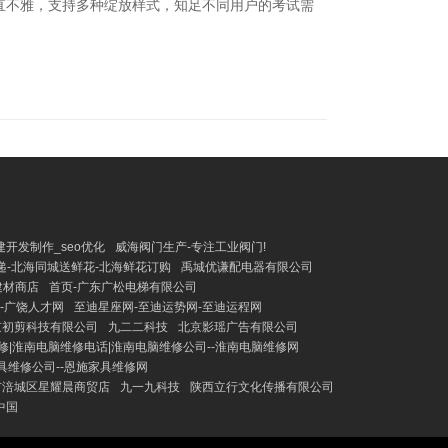
直不雅，支持多种绽放样式，知足不同用户的考试需
开发制作_seo优化
威海阀门生产-专注工业阀门!
递-北海同城送鲜花-北海鲜花订购
禹城优谦配电器有限公司
建材商店
首页-广东广松电梯有限公司
-广饶人才网
至迪星座网-至迪运势网-至迪运程网
京初剪科技有限公司
九二二科技
北京影瑶广告有限公司
修|淮南电脑维修电话|淮南电脑维修公司--淮南电脑维修网
具维修公司--恩施家具维修网
市涪城区星耀晨商贸店
九一九科技
陕西立行文化传播有限公司
中国