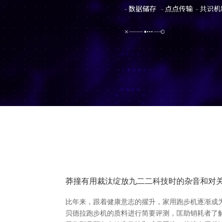
莽撞有用裁汰绽放九二二科技时的杂音和对
比年来，跟着健康意志的擢升，家用跑步机逐渐成为
贝德拉跑步机的质料进行简要评测，匡助销耗者了解